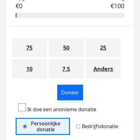
€0
€100
75
50
25
10
7.5
Anders
Doneer
Ik doe een anonieme donatie
Persoonlijke
Bedrijfsdonatie
donatie