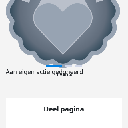
Aan eigen actie gedoneerd
1 van 3
Deel pagina