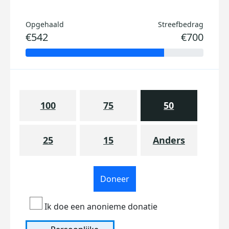
Opgehaald
Streefbedrag
€542
€700
100
75
50
25
15
Anders
Doneer
Ik doe een anonieme donatie