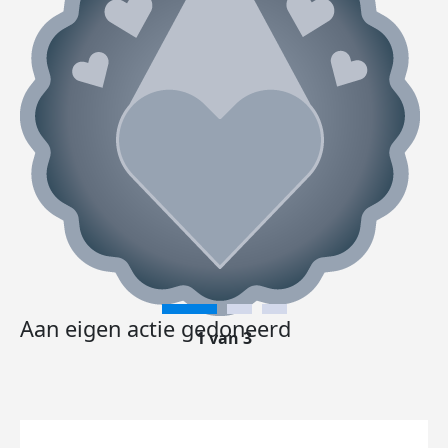
Aan eigen actie gedoneerd
1 van 3