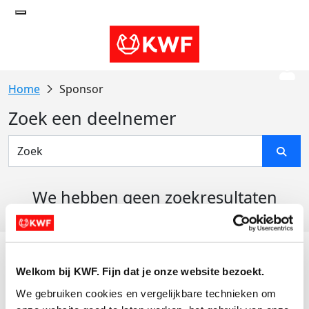
Sponsor
Zoek een deelnemer
We hebben geen zoekresultaten
gevonden
Acties
Welkom bij KWF. Fijn dat je onze website bezoekt.
Actiematerialen
We gebruiken cookies en vergelijkbare technieken om 
Evenementen