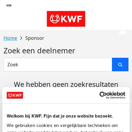
Sponsor
Zoek een deelnemer
We hebben geen zoekresultaten
gevonden
Acties
Welkom bij KWF. Fijn dat je onze website bezoekt.
Actiematerialen
We gebruiken cookies en vergelijkbare technieken om 
Evenementen