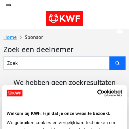
Sponsor
Zoek een deelnemer
We hebben geen zoekresultaten
gevonden
Acties
Welkom bij KWF. Fijn dat je onze website bezoekt.
Actiematerialen
We gebruiken cookies en vergelijkbare technieken om 
Evenementen