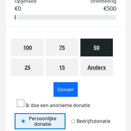
Opgehaald
Streefbedrag
€0
€500
100
75
50
25
15
Anders
Doneer
Ik doe een anonieme donatie
Persoonlijke
Bedrijfsdonatie
donatie