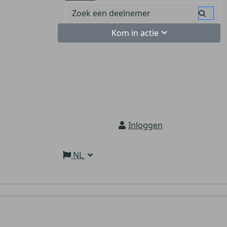
Kom in actie
Inloggen
NL