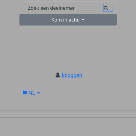
Kom in actie
Inloggen
NL