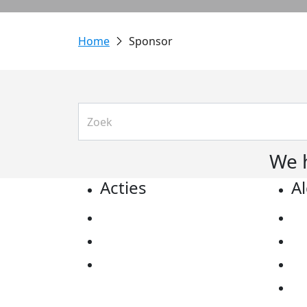
Sponsor
We 
Acties
A
Actiematerialen
Pr
Evenementen
Co
Kom in actie
Al
Ov