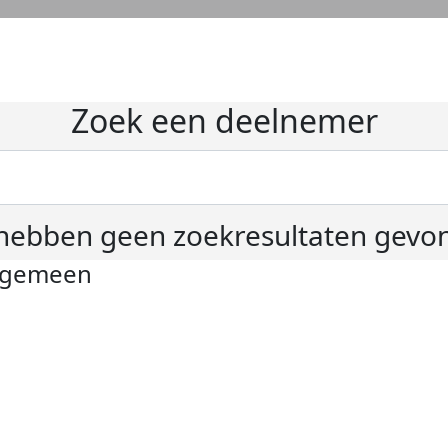
Zoek een deelnemer
hebben geen zoekresultaten gevo
lgemeen
ivacyverklaring
okie instellingen
gemene voorwaarden
er KWF Kankerbestrijding