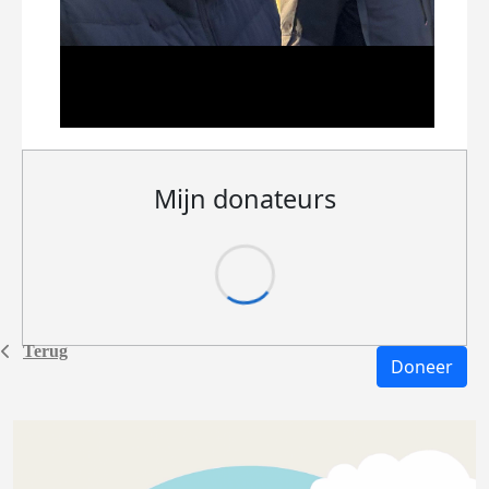
Mijn donateurs
Terug
Doneer