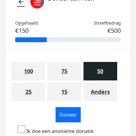
arrow_back
Opgehaald
Streefbedrag
€150
€500
100
75
50
25
15
Anders
Doneer
Ik doe een anonieme donatie