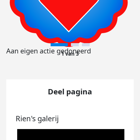
Aan eigen actie gedoneerd
1 van 3
Deel pagina
Rien's
galerij