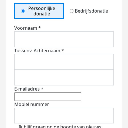
Persoonlijke
Bedrijfsdonatie
donatie
Voornaam *
Tussenv.
Achternaam *
E-mailadres *
Mobiel nummer
Ik blijf graag op de hoogte van nieuws,