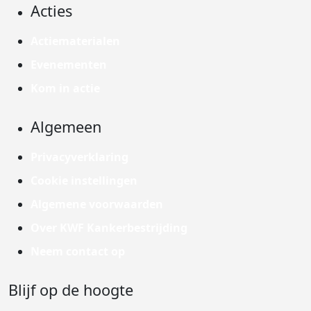
Acties
Actiematerialen
Evenementen
Kom in actie
Algemeen
Privacyverklaring
Cookie instellingen
Algemene voorwaarden
Over KWF Kankerbestrijding
Neem contact op
Blijf op de hoogte