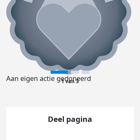
Aan eigen actie gedoneerd
1 van 3
Deel pagina