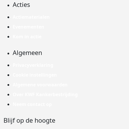
Acties
Actiematerialen
Evenementen
Kom in actie
Algemeen
Privacyverklaring
Cookie instellingen
Algemene voorwaarden
Over KWF Kankerbestrijding
Neem contact op
Blijf op de hoogte