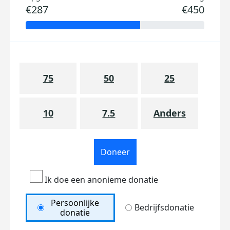
€287
€450
75
50
25
10
7.5
Anders
Doneer
Ik doe een anonieme donatie
Persoonlijke
Bedrijfsdonatie
donatie