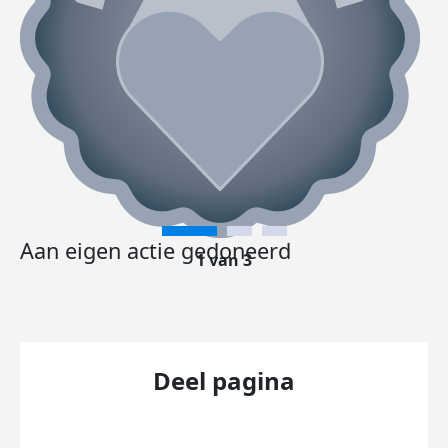
Aan eigen actie gedoneerd
1 van 3
Deel pagina