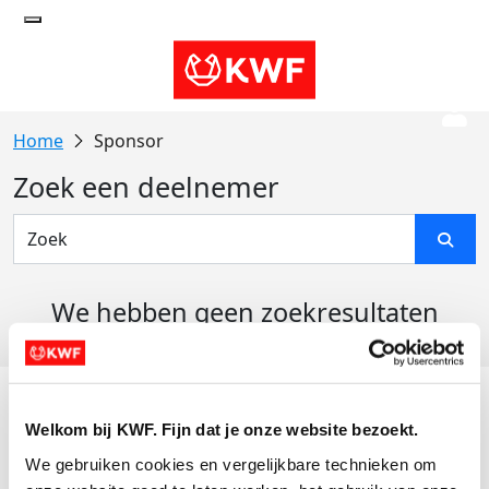
Sponsor
Zoek een deelnemer
We hebben geen zoekresultaten
gevonden
Acties
Welkom bij KWF. Fijn dat je onze website bezoekt.
Actiematerialen
We gebruiken cookies en vergelijkbare technieken om 
Evenementen