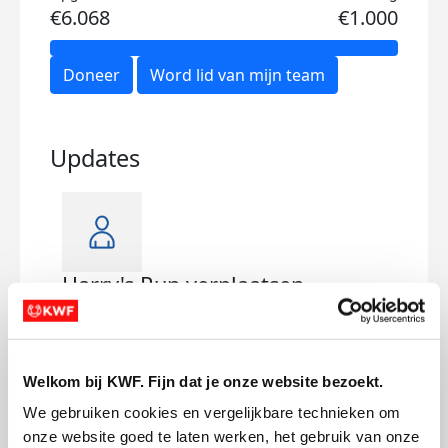
€6.068
€1.000
Doneer
Word lid van mijn team
Updates
Harry's Run verplaatsen
Tra
dinsdag 18 augustus 2020
dond
Welkom bij KWF. Fijn dat je onze website bezoekt.
We gebruiken cookies en vergelijkbare technieken om 
onze website goed te laten werken, het gebruik van onze 