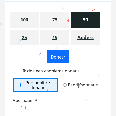
100
75
50
25
15
Anders
Doneer
Ik doe een anonieme donatie
Persoonlijke
Bedrijfsdonatie
donatie
Voornaam *