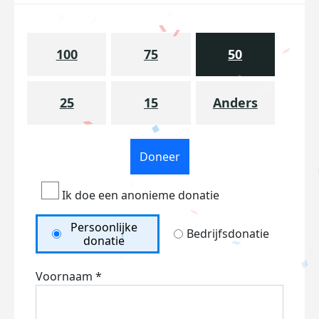
100
75
50
25
15
Anders
Doneer
Ik doe een anonieme donatie
Persoonlijke
Bedrijfsdonatie
donatie
Voornaam *