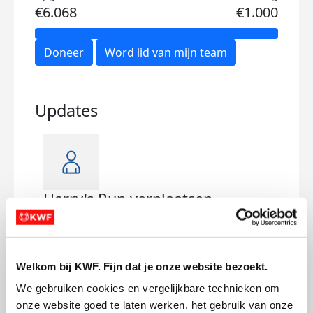
€6.068
€1.000
Doneer
Word lid van mijn team
Updates
Harry's Run verplaatsen
Tra
dinsdag 18 augustus 2020
dond
Welkom bij KWF. Fijn dat je onze website bezoekt.
We gebruiken cookies en vergelijkbare technieken om 
onze website goed te laten werken, het gebruik van onze 