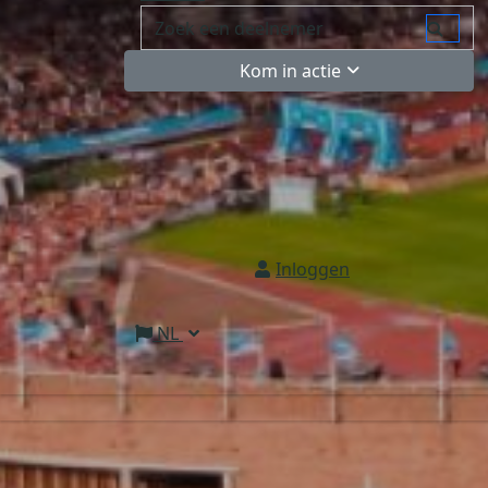
Kom in actie
Inloggen
NL