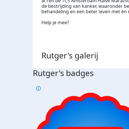
Ik ren de TCS Amsterdam Halve Maratho
de bestrijding van kanker, waaronder be
behandeling en een beter leven met én n
Help je mee?
Rutger's
galerij
Rutger's badges