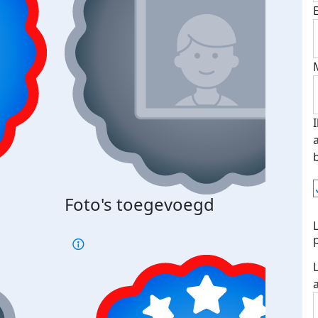
Foto's toegevoegd
€500
verd