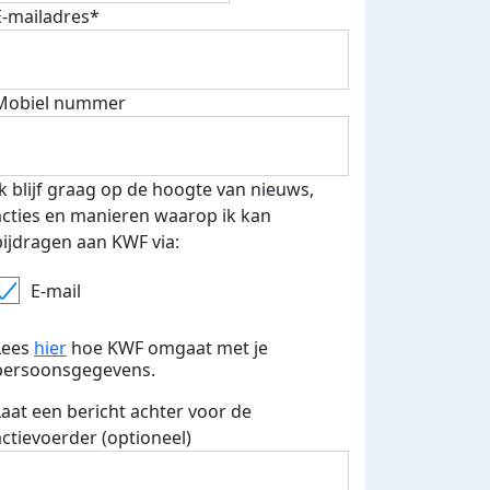
E-mailadres*
Mobiel nummer
Ik blijf graag op de hoogte van nieuws,
acties en manieren waarop ik kan
bijdragen aan KWF via:
E-mail
 euro opgehaald: t-shirt
E-mails verstuurd
iend
Lees
hier
hoe KWF omgaat met je
persoonsgegevens.
Laat een bericht achter voor de
actievoerder (optioneel)