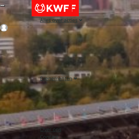
Alles over acties
Login
Evenementen
Over ons
Contact