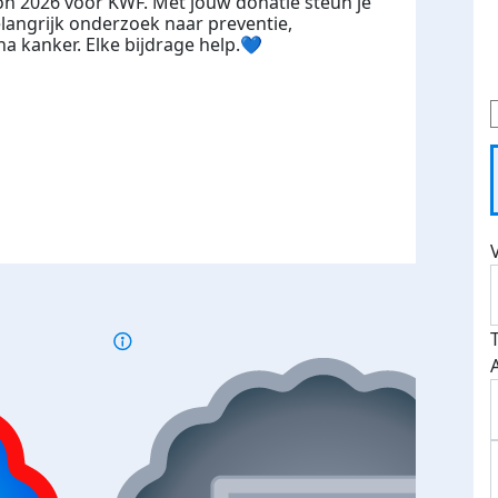
n 2026 voor KWF. Met jouw donatie steun je
langrijk onderzoek naar preventie,
a kanker. Elke bijdrage help.💙