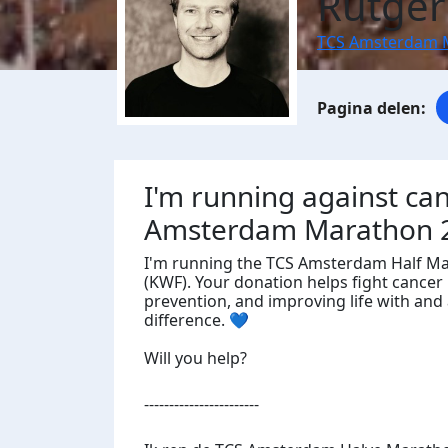
Rutger
TCS Amsterdam 
I'm running against ca
Amsterdam Marathon 
I'm running the TCS Amsterdam Half Ma
(KWF). Your donation helps fight cancer 
prevention, and improving life with and 
difference. 💙
Will you help?
-----------------------