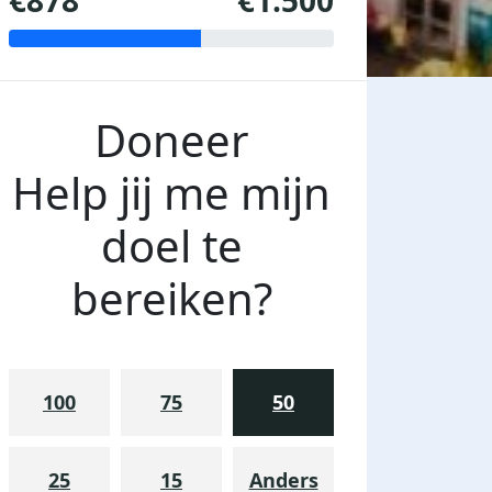
€878
€1.500
Doneer
Help jij me mijn
doel te
bereiken?
100
75
50
25
15
Anders