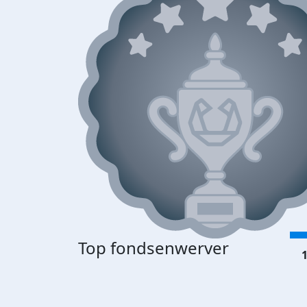
Top fondsenwerver
1