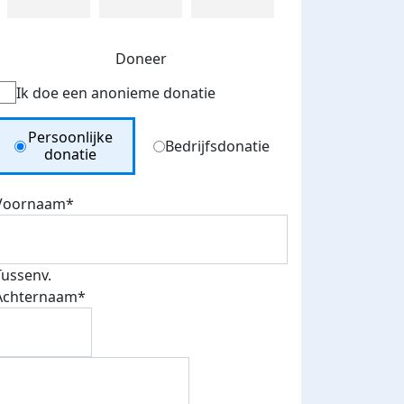
Doneer
Ik doe een anonieme donatie
Donation Type
Persoonlijke
Bedrijfsdonatie
donatie
Voornaam*
Tussenv.
Achternaam*