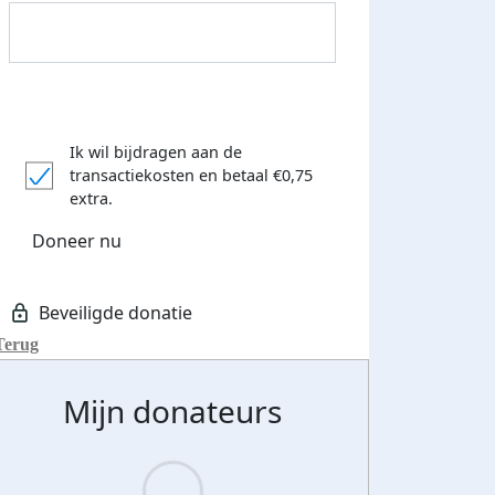
Ik wil bijdragen aan de
transactiekosten
en betaal €0,75
extra.
Doneer nu
Terug
Donateurs bedankt
Mijn donateurs