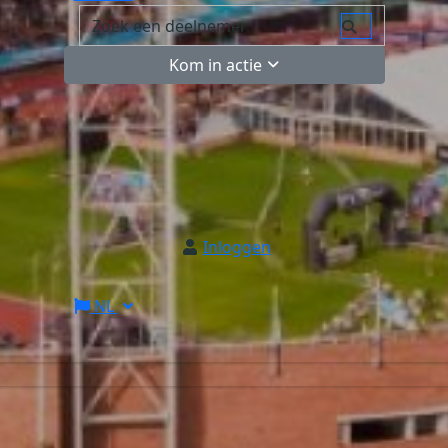
Kom in actie
Inloggen
NL