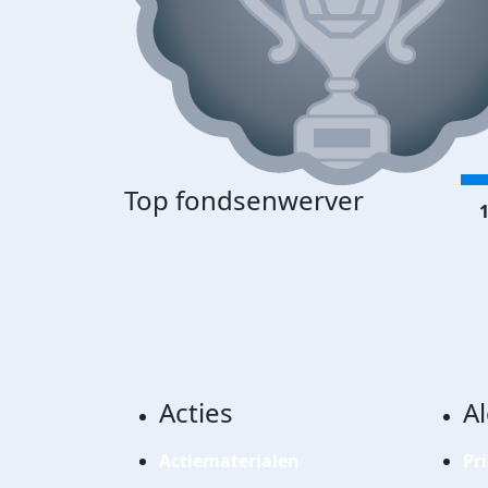
Top fondsenwerver
1
Acties
A
Actiematerialen
Pr