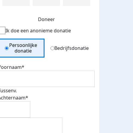
Doneer
Ik doe een anonieme donatie
Donation Type
Persoonlijke
Bedrijfsdonatie
donatie
Voornaam*
Tussenv.
Achternaam*