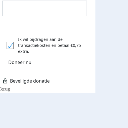
Ik wil bijdragen aan de
transactiekosten
en betaal €0,75
Donateurs bedankt
extra.
Doneer nu
Terug