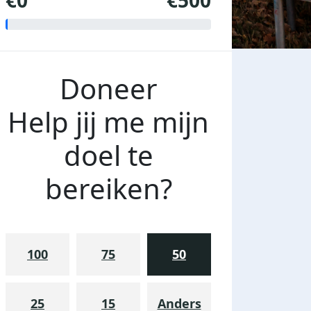
€0
€500
Doneer
Help jij me mijn
doel te
bereiken?
100
75
50
25
15
Anders