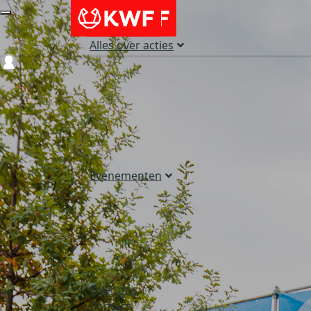
Alles over acties
Login
Evenementen
Over ons
Contact