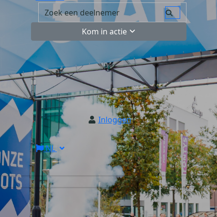
Kom in actie
Inloggen
NL