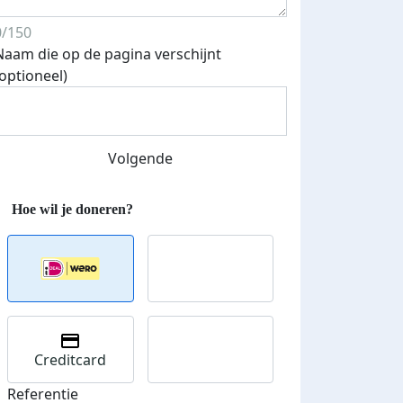
0/150
Naam die op de pagina verschijnt
(optioneel)
Streefbedrag verhoogd
Volgende
Creditcard
Referentie