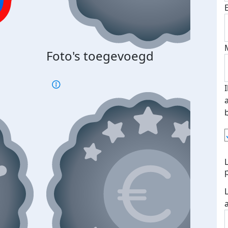
Bij 
Foto's toegevoegd
je je