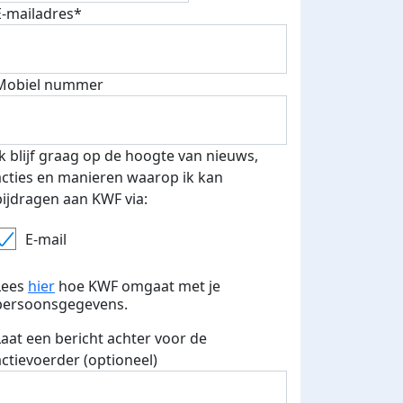
E-mailadres*
500 euro aan donaties ontvang
Mobiel nummer
E-mails verstuurd
 speciale KWF t-shirt!
Ik blijf graag op de hoogte van nieuws,
acties en manieren waarop ik kan
bijdragen aan KWF via:
E-mail
Lees
hier
hoe KWF omgaat met je
persoonsgegevens.
Laat een bericht achter voor de
actievoerder (optioneel)