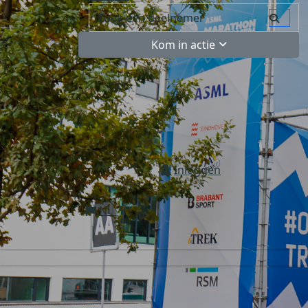
Kom in actie
Inloggen
NL