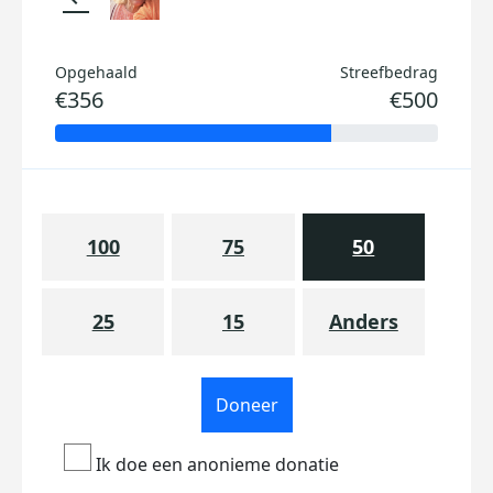
Opgehaald
Streefbedrag
€356
€500
100
75
50
25
15
Anders
Doneer
Ik doe een anonieme donatie