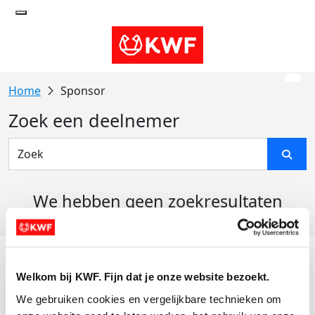
Sponsor
Zoek een deelnemer
We hebben geen zoekresultaten
gevonden
Acties
Welkom bij KWF. Fijn dat je onze website bezoekt.
Actiematerialen
We gebruiken cookies en vergelijkbare technieken om 
Evenementen