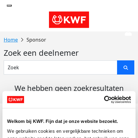
Sponsor
Zoek een deelnemer
We hebben geen zoekresultaten
gevonden
Acties
Welkom bij KWF. Fijn dat je onze website bezoekt.
Actiematerialen
We gebruiken cookies en vergelijkbare technieken om 
Evenementen