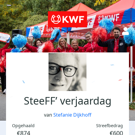
SteeFF’ verjaardag
van
Stefanie Dijkhoff
Opgehaald
Streefbedrag
€874
€600