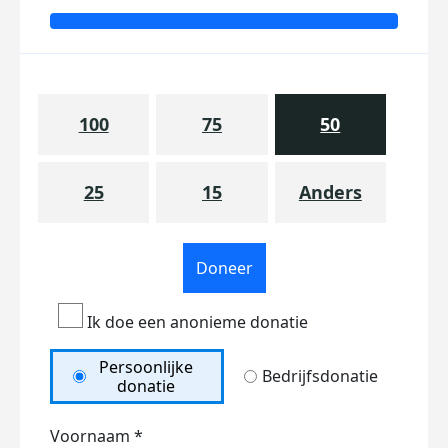
100
75
50
25
15
Anders
Doneer
Ik doe een anonieme donatie
Persoonlijke
Bedrijfsdonatie
donatie
Voornaam *