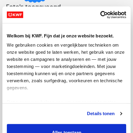
Foto's toegevoegd
Welkom bij KWF. Fijn dat je onze website bezoekt.
We gebruiken cookies en vergelijkbare technieken om 
onze website goed te laten werken, het gebruik van onze 
website en campagnes te analyseren en — met jouw 
toestemming — voor marketingdoeleinden. Met jouw 
toestemming kunnen wij en onze partners gegevens 
Actiepagina gemaakt
verwerken, zoals surfgedrag, voorkeuren en technische 
gegevens.
Deze gegevens helpen ons om campagnes te meten, 
prestaties te verbeteren en relevante KWF-content te 
Details tonen
tonen. Je kunt je toestemming op elk moment wijzigen of 
intrekken via Cookie instellingen onderaan de pagina. De 
lijst met cookies is te vinden in het tabblad “details”.
Alles toestaan