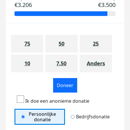
€3.206
€3.500
75
50
25
10
7.50
Anders
Doneer
Ik doe een anonieme donatie
Persoonlijke
Bedrijfsdonatie
donatie