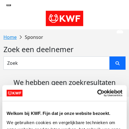
Sponsor
Zoek een deelnemer
We hebben geen zoekresultaten
gevonden
Acties
Welkom bij KWF. Fijn dat je onze website bezoekt.
Actiematerialen
We gebruiken cookies en vergelijkbare technieken om 
Evenementen