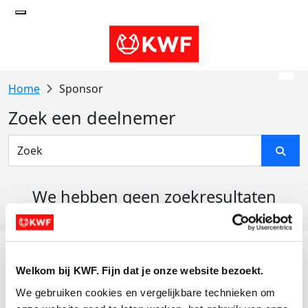
Sponsor
Zoek een deelnemer
We hebben geen zoekresultaten
gevonden
Acties
Welkom bij KWF. Fijn dat je onze website bezoekt.
Actiematerialen
We gebruiken cookies en vergelijkbare technieken om 
Evenementen