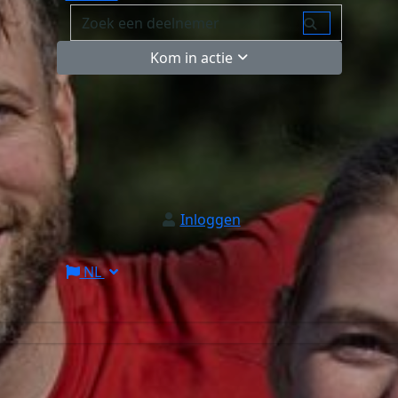
Kom in actie
Inloggen
NL