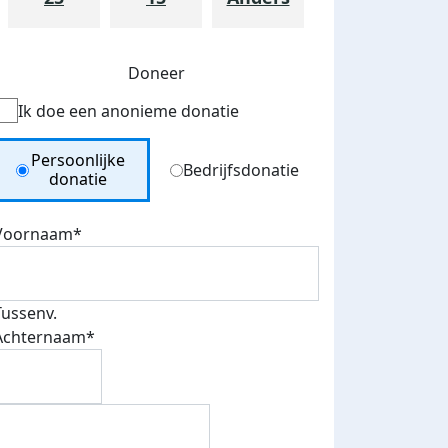
Doneer
Ik doe een anonieme donatie
Donation Type
Persoonlijke
Bedrijfsdonatie
donatie
Voornaam*
Tussenv.
Achternaam*