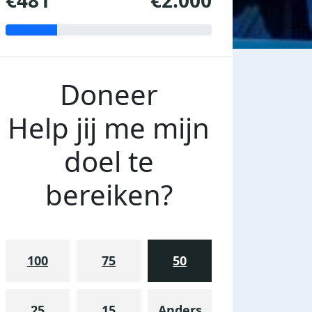
€481
€2.000
Doneer
Help jij me mijn
doel te
bereiken?
100
75
50
25
15
Anders