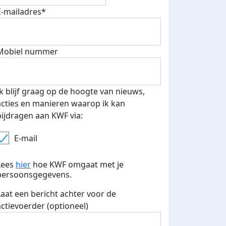
E-mailadres*
Mobiel nummer
Ik blijf graag op de hoogte van nieuws,
acties en manieren waarop ik kan
bijdragen aan KWF via:
E-mail
Lees
hier
hoe KWF omgaat met je
persoonsgegevens.
Laat een bericht achter voor de
actievoerder (optioneel)