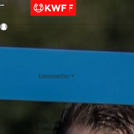
Alles over acties
Login
Evenementen
Over ons
Contact