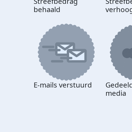
Streefbedrag
Streefb
behaald
verhoo
E-mails verstuurd
Gedeeld
media