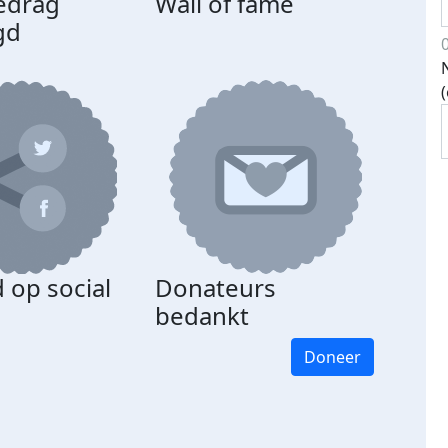
edrag
Wall of fame
gd
 op social
Donateurs
bedankt
Doneer