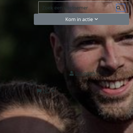
Kom in actie
Inloggen
NL