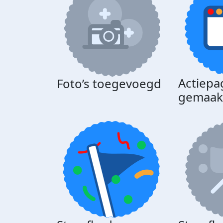
Actiepa
Foto’s toegevoegd
gemaak