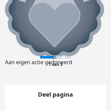
Aan eigen actie gedoneerd
1 van 3
Deel pagina