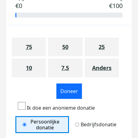
€0
€100
75
50
25
10
7.5
Anders
Doneer
Ik doe een anonieme donatie
Persoonlijke
Bedrijfsdonatie
donatie