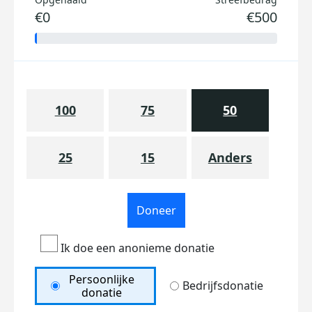
€0
€500
100
75
50
25
15
Anders
Doneer
Ik doe een anonieme donatie
Persoonlijke
Bedrijfsdonatie
donatie