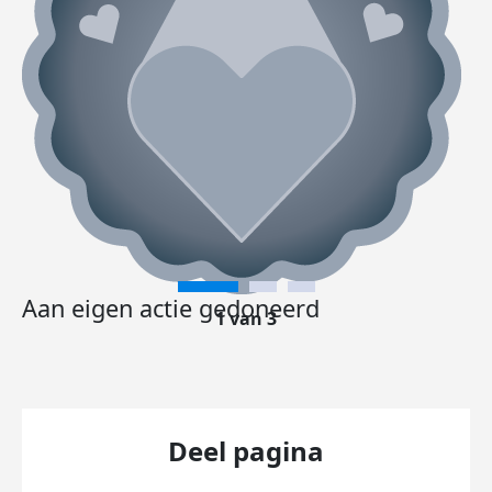
Aan eigen actie gedoneerd
1 van 3
Deel pagina