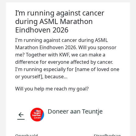
I’m running against cancer
during ASML Marathon
Eindhoven 2026
I'm running against cancer during ASML
Marathon Eindhoven 2026. Will you sponsor
me? Together with KWF, we can make a
difference for everyone affected by cancer.
I'm running especially for [name of loved one
or yourself], because...
Will you help me reach my goal?
Doneer aan Teuntje
arrow_back
Opgehaald
Streefbedrag