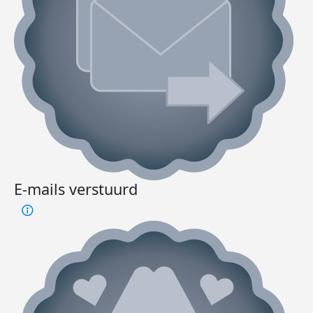
E-mails verstuurd