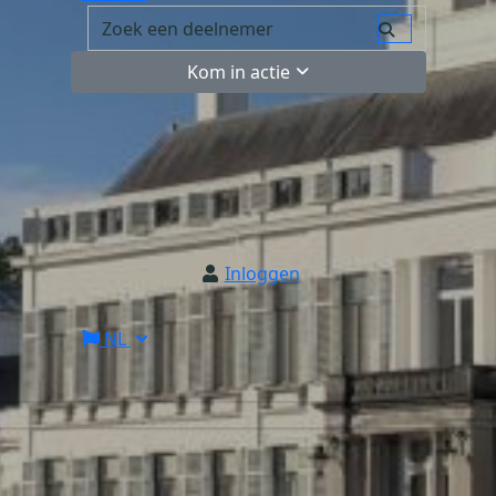
Kom in actie
Inloggen
NL