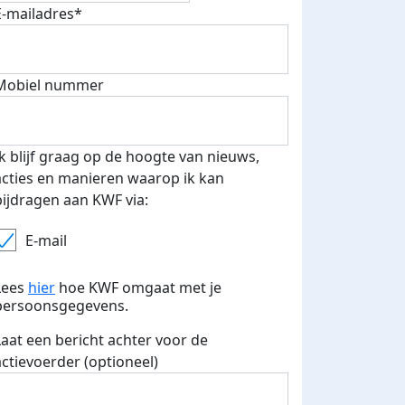
E-mailadres*
fondsenwerver
E-mails verstuurd
Mobiel nummer
Ik blijf graag op de hoogte van nieuws,
acties en manieren waarop ik kan
bijdragen aan KWF via:
E-mail
Lees
hier
hoe KWF omgaat met je
persoonsgegevens.
Laat een bericht achter voor de
actievoerder (optioneel)