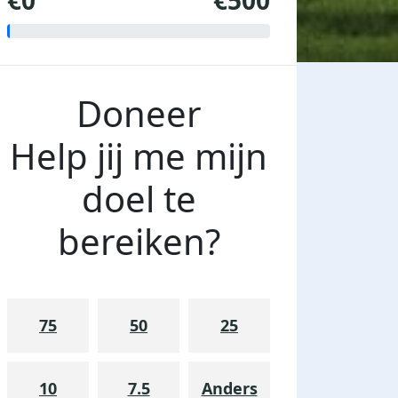
€0
€500
Doneer
Help jij me mijn
doel te
bereiken?
75
50
25
10
7.5
Anders