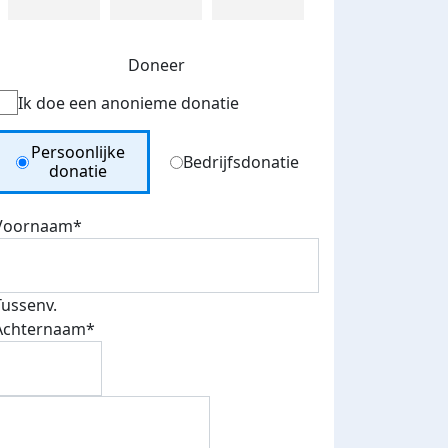
Doneer
Ik doe een anonieme donatie
Donation Type
Persoonlijke
Bedrijfsdonatie
donatie
Voornaam*
Tussenv.
Achternaam*