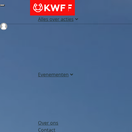
Alles over acties
Login
Evenementen
Over ons
Contact