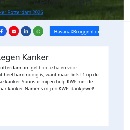
n Van Veldhuizen
nker Rotterdam 2026
HavanaXBruggenloop
 tegen Kanker
Rotterdam om geld op te halen voor
heel hard nodig is, want maar liefst 1 op de
se kanker. Sponsor mij en help KWF met de
naar kanker. Namens mij en KWF: dankjewel!