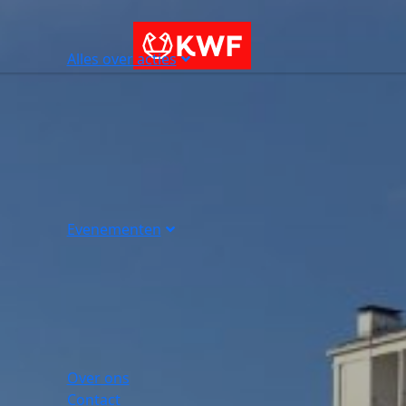
Alles over acties
Evenementen
Over ons
Contact