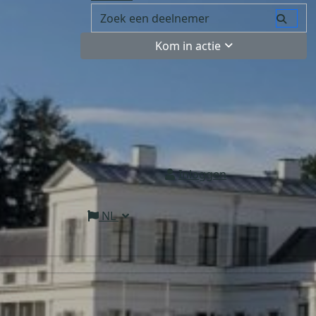
Kom in actie
Inloggen
NL