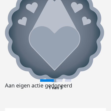
Aan eigen actie gedoneerd
1 van 3