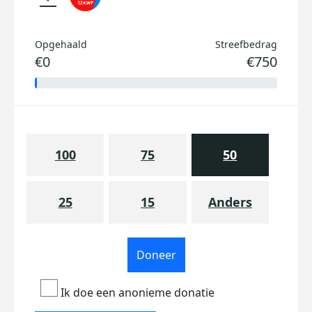
Opgehaald
Streefbedrag
€0
€750
100
75
50
25
15
Anders
Doneer
Ik doe een anonieme donatie