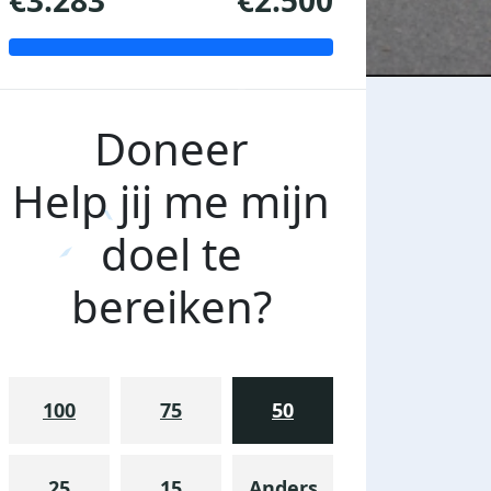
€3.283
€2.500
Doneer
Help jij me mijn
doel te
bereiken?
100
75
50
25
15
Anders