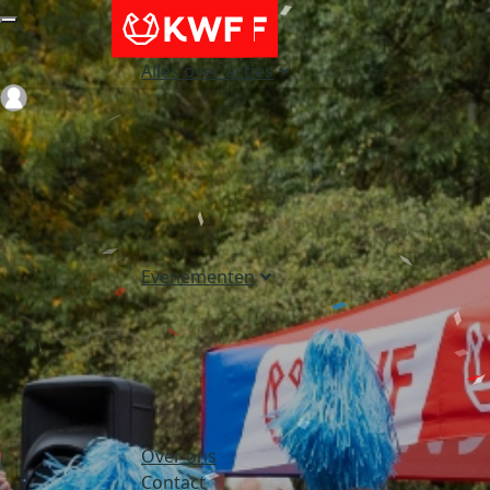
Alles over acties
Login
Evenementen
Over ons
Contact