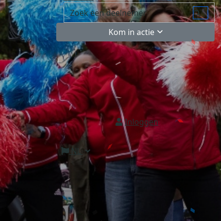
Kom in actie
Inloggen
NL