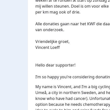
weken af te ronden Ik start op zondag 23
mij willen steunen. Doel is om voor elk
per km mag ook of drie.
Alle donaties gaan naar het KWF die da
van onderzoek.
Vriendelijke groet,
Vincent Loeff
Hello dear supporter!
I’m so happy you’re considering donatin
My name is Vincent, and I’m a big cycling
Umeå, a city in northern Sweden, and he a
know who have had cancer). Unfortunately
option because he needs chemotherapy