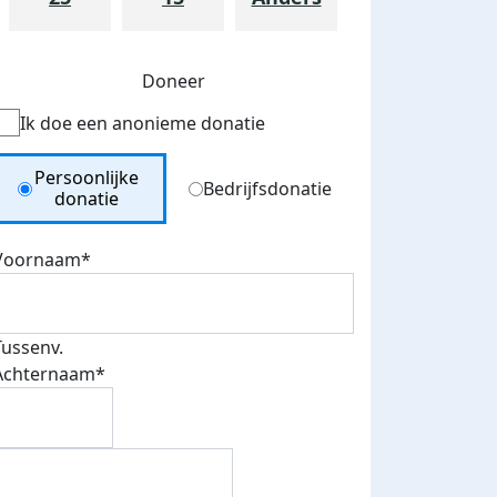
Doneer
Ik doe een anonieme donatie
Donation Type
Persoonlijke
Bedrijfsdonatie
donatie
Voornaam*
Tussenv.
Achternaam*