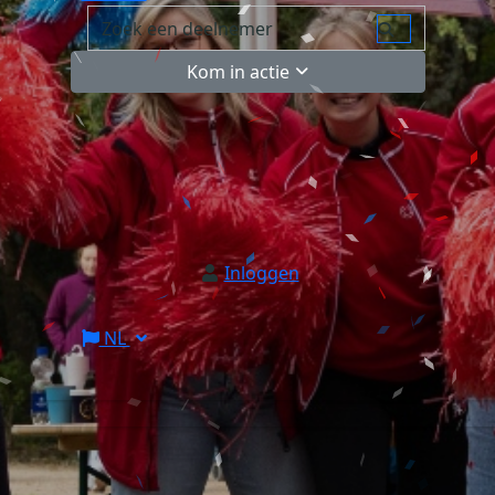
Kom in actie
Inloggen
NL