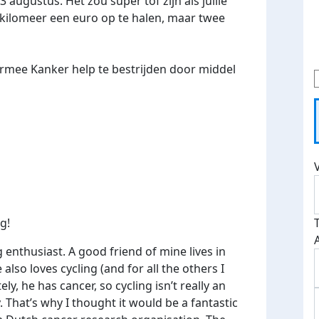
 augustus. Het zou super tof zijn als jullie
e kilomeer een euro op te halen, maar twee
armee Kanker help te bestrijden door middel
g!
 enthusiast. A good friend of mine lives in
lso loves cycling (and for all the others I
, he has cancer, so cycling isn’t really an
. That’s why I thought it would be a fantastic