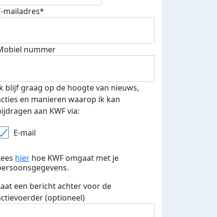
E-mailadres*
Mobiel nummer
Ik blijf graag op de hoogte van nieuws,
acties en manieren waarop ik kan
bijdragen aan KWF via:
E-mail
Lees
hier
hoe KWF omgaat met je
persoonsgegevens.
Laat een bericht achter voor de
actievoerder (optioneel)