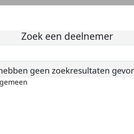
Zoek een deelnemer
hebben geen zoekresultaten gevo
lgemeen
ivacyverklaring
okie instellingen
gemene voorwaarden
er KWF Kankerbestrijding