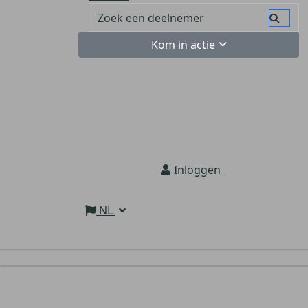
Kom in actie
Inloggen
NL