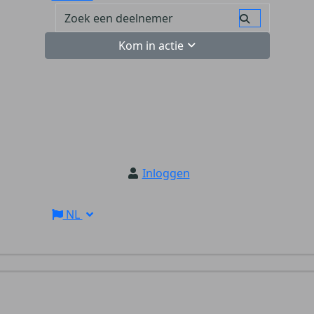
Kom in actie
Inloggen
NL