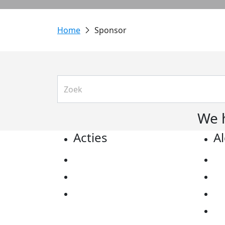
Sponsor
We 
Acties
A
Actiematerialen
Pr
Evenementen
Co
Kom in actie
Al
Ov