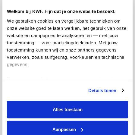
Welkom bij KWF. Fijn dat je onze website bezoekt.
Opgehaald
Streefbedrag
We gebruiken cookies en vergelijkbare technieken om 
€1.749
€500
onze website goed te laten werken, het gebruik van onze 
website en campagnes te analyseren en — met jouw 
toestemming — voor marketingdoeleinden. Met jouw 
Doneer
toestemming kunnen wij en onze partners gegevens 
verwerken, zoals surfgedrag, voorkeuren en technische 
gegevens.
Mijn updates
Deze gegevens helpen ons om campagnes te meten, 
prestaties te verbeteren en relevante KWF-content te 
Details tonen
tonen. Je kunt je toestemming op elk moment wijzigen of 
intrekken via Cookie instellingen onderaan de pagina. De 
STATIEGELD ACTIE JUMBO
DAN
lijst met cookies is te vinden in het tabblad “details”.
Alles toestaan
TWEELINGSTAD
nie
zondag 20 juni 2021
woen
Aanpassen