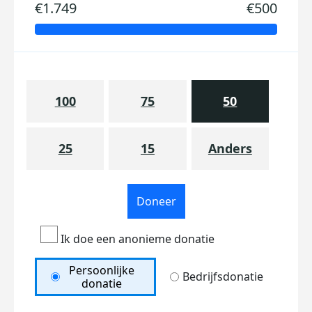
€1.749
€500
100
75
50
25
15
Anders
Doneer
Ik doe een anonieme donatie
Persoonlijke
Bedrijfsdonatie
donatie