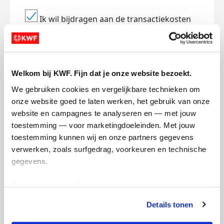
Ik wil bijdragen aan de transactiekosten
en betaal €0.75 extra.
Doneer nu
Welkom bij KWF. Fijn dat je onze website bezoekt.
We gebruiken cookies en vergelijkbare technieken om 
onze website goed te laten werken, het gebruik van onze 
Opgehaald
Streefbedrag
website en campagnes te analyseren en — met jouw 
€819
€500
toestemming — voor marketingdoeleinden. Met jouw 
toestemming kunnen wij en onze partners gegevens 
verwerken, zoals surfgedrag, voorkeuren en technische 
Doneer
gegevens.
Zoe's badges
Deze gegevens helpen ons om campagnes te meten, 
prestaties te verbeteren en relevante KWF-content te 
Details tonen
tonen. Je kunt je toestemming op elk moment wijzigen of 
intrekken via Cookie instellingen onderaan de pagina. De 