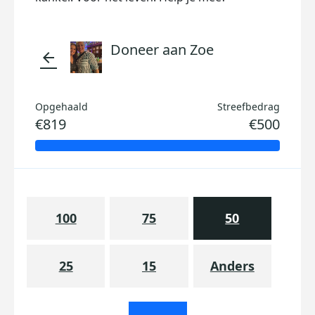
Doneer aan Zoe
arrow_back
Opgehaald
Streefbedrag
€819
€500
100
75
50
25
15
Anders