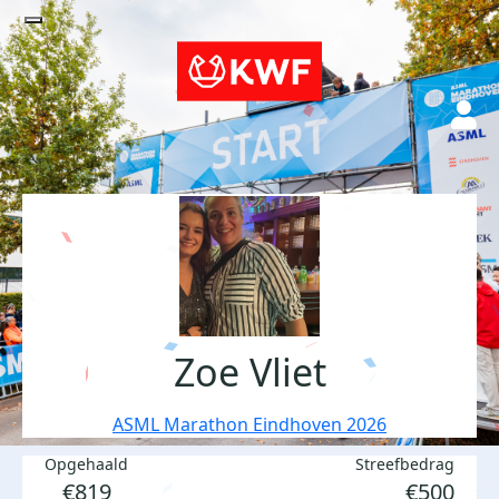
Zoe Vliet
ASML Marathon Eindhoven 2026
Opgehaald
Streefbedrag
€819
€500