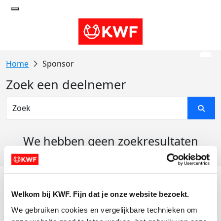
Sponsor
Zoek een deelnemer
We hebben geen zoekresultaten
gevonden
Acties
Welkom bij KWF. Fijn dat je onze website bezoekt.
Actiematerialen
We gebruiken cookies en vergelijkbare technieken om 
Evenementen