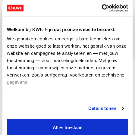
Rijswijk Lions doen burpees tegen
kanker
van Elly & Amadée
Welkom bij KWF. Fijn dat je onze website bezoekt.
Opgehaald:
We gebruiken cookies en vergelijkbare technieken om 
€826
onze website goed te laten werken, het gebruik van onze 
website en campagnes te analyseren en — met jouw 
toestemming — voor marketingdoeleinden. Met jouw 
Acties
toestemming kunnen wij en onze partners gegevens 
verwerken, zoals surfgedrag, voorkeuren en technische 
Actiematerialen
gegevens.
Evenementen
Deze gegevens helpen ons om campagnes te meten, 
Kom in actie
prestaties te verbeteren en relevante KWF-content te 
Details tonen
tonen. Je kunt je toestemming op elk moment wijzigen of 
Algemeen
intrekken via Cookie instellingen onderaan de pagina. De 
lijst met cookies is te vinden in het tabblad “details”.
Alles toestaan
Privacyverklaring