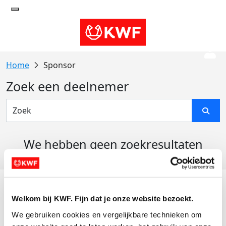
Sponsor
Zoek een deelnemer
We hebben geen zoekresultaten
gevonden
Acties
Welkom bij KWF. Fijn dat je onze website bezoekt.
Actiematerialen
We gebruiken cookies en vergelijkbare technieken om 
Evenementen