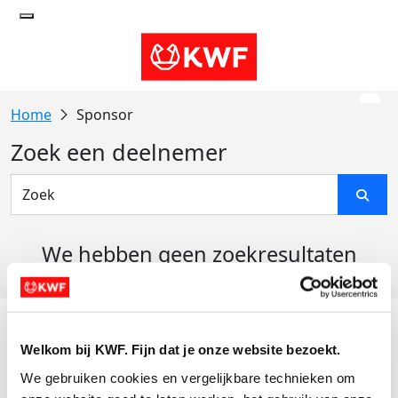
Sponsor
Zoek een deelnemer
We hebben geen zoekresultaten
gevonden
Acties
Welkom bij KWF. Fijn dat je onze website bezoekt.
Actiematerialen
We gebruiken cookies en vergelijkbare technieken om 
Evenementen