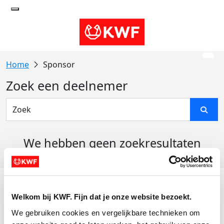
Sponsor
Zoek een deelnemer
We hebben geen zoekresultaten
gevonden
Acties
Welkom bij KWF. Fijn dat je onze website bezoekt.
Actiematerialen
We gebruiken cookies en vergelijkbare technieken om 
Evenementen