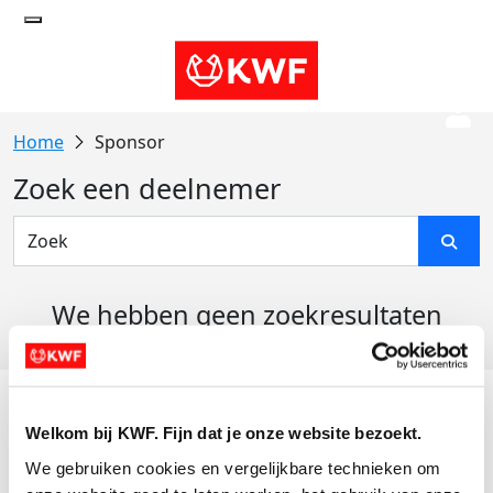
Sponsor
Zoek een deelnemer
We hebben geen zoekresultaten
gevonden
Acties
Welkom bij KWF. Fijn dat je onze website bezoekt.
Actiematerialen
We gebruiken cookies en vergelijkbare technieken om 
Evenementen