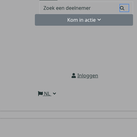
Kom in actie
Inloggen
NL