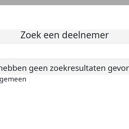
Zoek een deelnemer
hebben geen zoekresultaten gevo
lgemeen
ivacyverklaring
okie instellingen
gemene voorwaarden
er KWF Kankerbestrijding