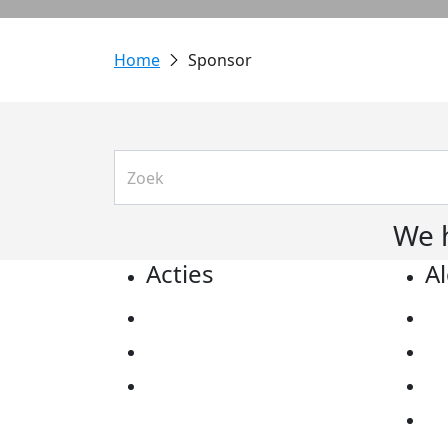
Sponsor
We 
Acties
A
Actiematerialen
Pr
Evenementen
Co
Kom in actie
Al
Ov