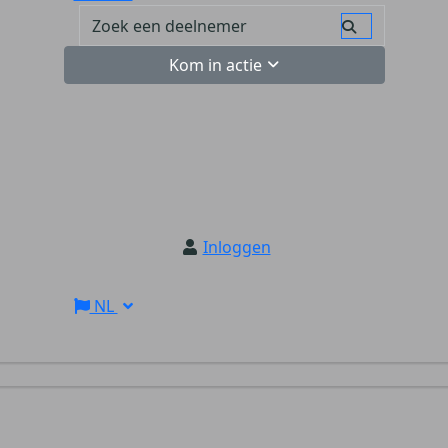
Kom in actie
Inloggen
NL