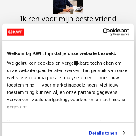
Ik ren voor mijn beste vriend
van Gijs van Ettekoven
Opgehaald:
€3.500
Welkom bij KWF. Fijn dat je onze website bezoekt.
We gebruiken cookies en vergelijkbare technieken om 
onze website goed te laten werken, het gebruik van onze 
website en campagnes te analyseren en — met jouw 
toestemming — voor marketingdoeleinden. Met jouw 
toestemming kunnen wij en onze partners gegevens 
verwerken, zoals surfgedrag, voorkeuren en technische 
Gijs van Bosse
gegevens.
Opgehaald:
Deze gegevens helpen ons om campagnes te meten, 
prestaties te verbeteren en relevante KWF-content te 
Details tonen
tonen. Je kunt je toestemming op elk moment wijzigen of 