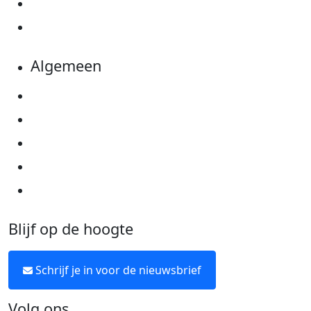
Evenementen
Kom in actie
Algemeen
Privacyverklaring
Cookie instellingen
Algemene voorwaarden
Over KWF Kankerbestrijding
Neem contact op
Blijf op de hoogte
Schrijf je in voor de nieuwsbrief
Volg ons