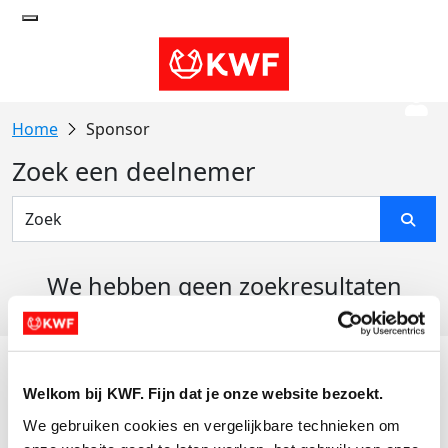
Sponsor
Zoek een deelnemer
We hebben geen zoekresultaten
gevonden
Acties
Welkom bij KWF. Fijn dat je onze website bezoekt.
Actiematerialen
We gebruiken cookies en vergelijkbare technieken om 
Evenementen