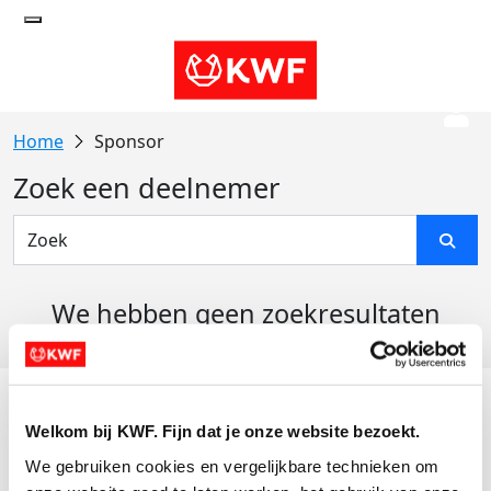
Sponsor
Zoek een deelnemer
We hebben geen zoekresultaten
gevonden
Acties
Welkom bij KWF. Fijn dat je onze website bezoekt.
Actiematerialen
We gebruiken cookies en vergelijkbare technieken om 
Evenementen