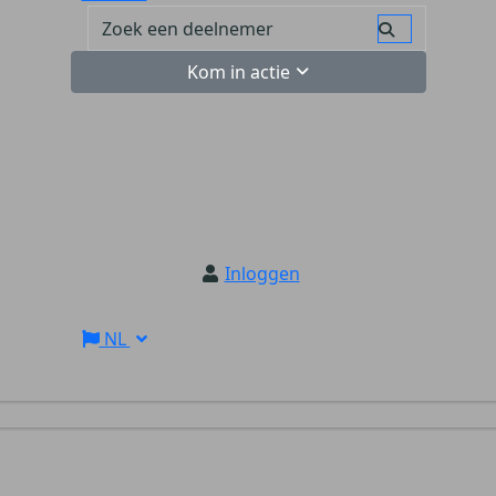
Kom in actie
Inloggen
NL