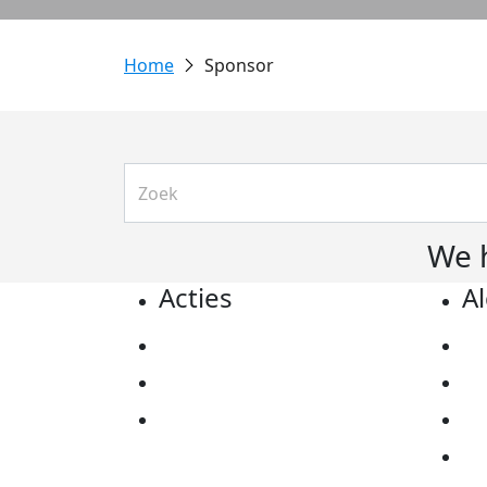
Sponsor
We 
Acties
A
Actiematerialen
Pr
Evenementen
Co
Kom in actie
Al
Ov