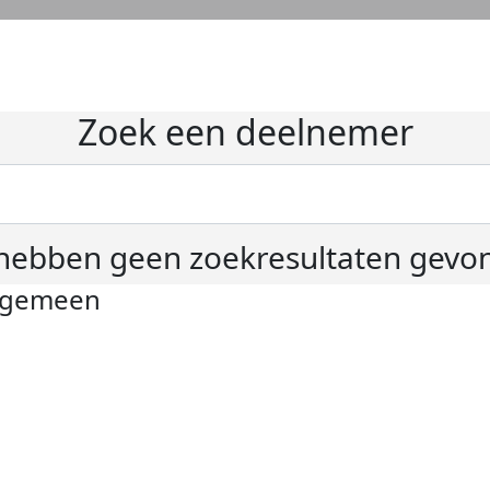
Zoek een deelnemer
hebben geen zoekresultaten gevo
lgemeen
ivacyverklaring
okie instellingen
gemene voorwaarden
er KWF Kankerbestrijding