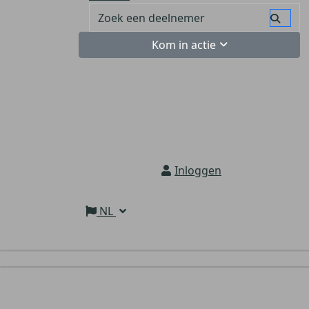
Kom in actie
Inloggen
NL