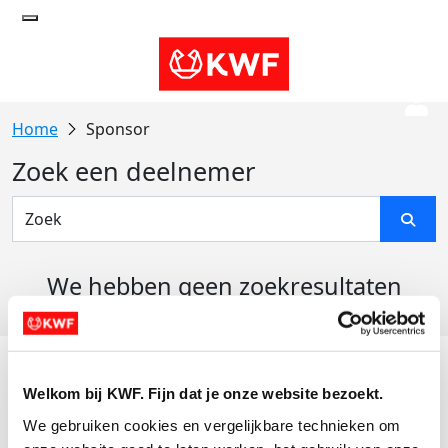
Sponsor
Zoek een deelnemer
We hebben geen zoekresultaten
gevonden
Acties
Welkom bij KWF. Fijn dat je onze website bezoekt.
Actiematerialen
We gebruiken cookies en vergelijkbare technieken om 
Evenementen