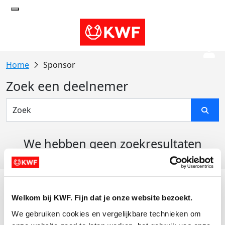
Sponsor
Zoek een deelnemer
We hebben geen zoekresultaten
gevonden
Acties
Welkom bij KWF. Fijn dat je onze website bezoekt.
Actiematerialen
We gebruiken cookies en vergelijkbare technieken om 
Evenementen