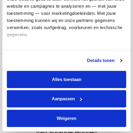
website en campagnes te analyseren en — met jouw 
toestemming — voor marketingdoeleinden. Met jouw 
toestemming kunnen wij en onze partners gegevens 
verwerken, zoals surfgedrag, voorkeuren en technische 
gegevens.
Oncorunners
van Ischa Acampo
Deze gegevens helpen ons om campagnes te meten, 
prestaties te verbeteren en relevante KWF-content te 
Details tonen
tonen. Je kunt je toestemming op elk moment wijzigen of 
Opgehaald:
intrekken via Cookie instellingen onderaan de pagina. De 
€31
lijst met cookies is te vinden in het tabblad “details”.
Alles toestaan
Aanpassen
Weigeren
Oncorunners
van Solange Houten