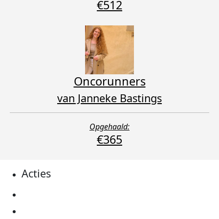
€512
Oncorunners
van Janneke Bastings
Opgehaald:
€365
Acties
Actiematerialen
Evenementen