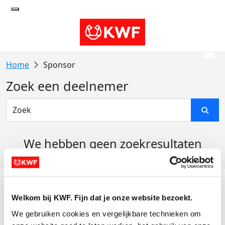
Sponsor
Zoek een deelnemer
We hebben geen zoekresultaten
gevonden
Acties
Welkom bij KWF. Fijn dat je onze website bezoekt.
Actiematerialen
We gebruiken cookies en vergelijkbare technieken om 
Evenementen