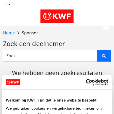
Sponsor
Zoek een deelnemer
We hebben geen zoekresultaten
gevonden
Acties
Welkom bij KWF. Fijn dat je onze website bezoekt.
Actiematerialen
We gebruiken cookies en vergelijkbare technieken om 
Evenementen