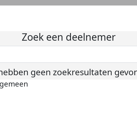
Zoek een deelnemer
hebben geen zoekresultaten gevo
lgemeen
ivacyverklaring
okie instellingen
gemene voorwaarden
er KWF Kankerbestrijding