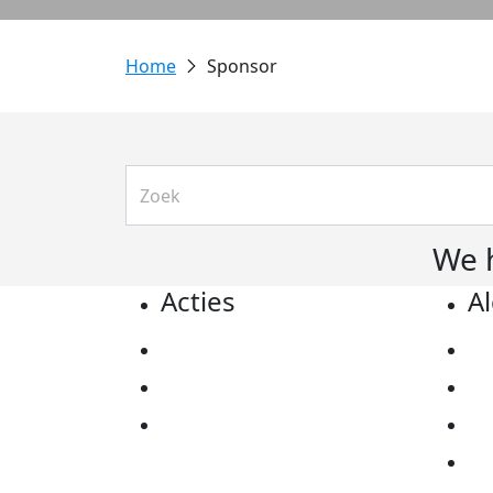
Sponsor
We 
Acties
A
Actiematerialen
Pr
Evenementen
Co
Kom in actie
Al
Ov