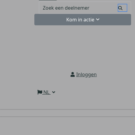
Kom in actie
Inloggen
NL