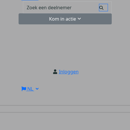
Kom in actie
Inloggen
NL