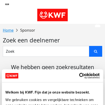
Sponsor
Zoek een deelnemer
We hebben geen zoekresultaten
gevonden
Acties
Welkom bij KWF. Fijn dat je onze website bezoekt.
Actiematerialen
We gebruiken cookies en vergelijkbare technieken om 
Evenementen