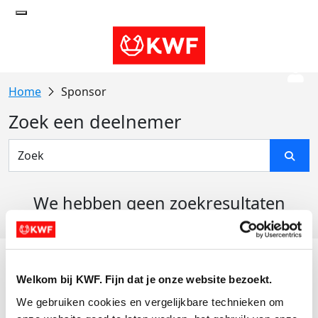
Sponsor
Zoek een deelnemer
We hebben geen zoekresultaten
gevonden
Acties
Welkom bij KWF. Fijn dat je onze website bezoekt.
Actiematerialen
We gebruiken cookies en vergelijkbare technieken om 
Evenementen